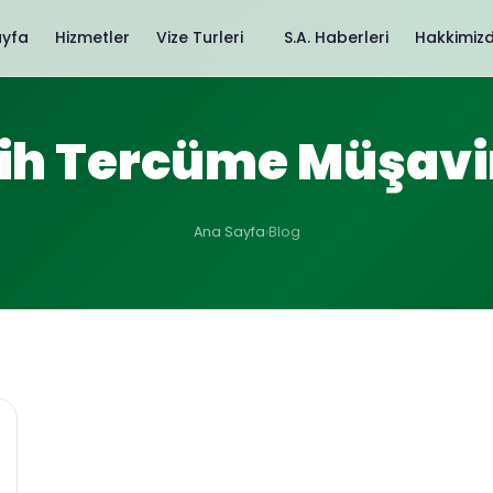
ayfa
Hizmetler
Vize Turleri
S.A. Haberleri
Hakkimiz
lih Tercüme Müşavir
Ana Sayfa
›
Blog