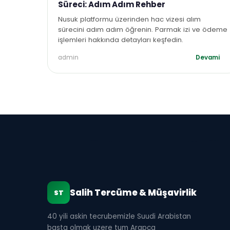
Süreci: Adım Adım Rehber
Nusuk platformu üzerinden hac vizesi alım
sürecini adım adım öğrenin. Parmak izi ve ödeme
işlemleri hakkında detayları keşfedin.
admin
Devami
Salih Tercüme & Müşavirlik
ST
40 yili askin tecrubemizle Suudi Arabistan
basta olmak uzere tum Arapca