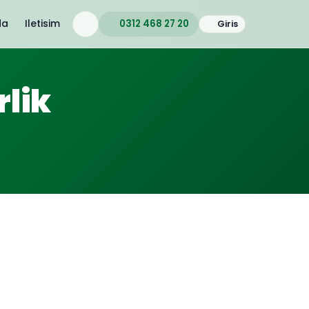
da
Iletisim
0312 468 27 20
Giris
lik