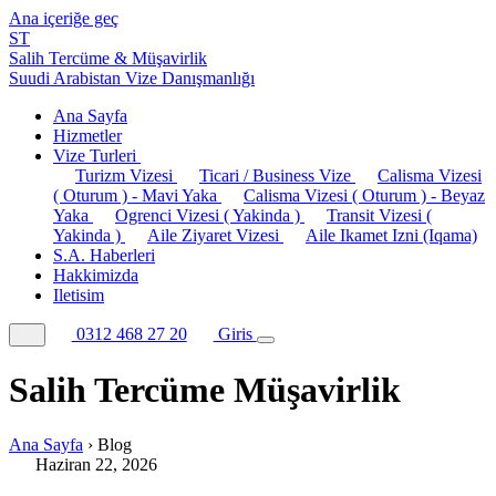
Ana içeriğe geç
ST
Salih Tercüme & Müşavirlik
Suudi Arabistan Vize Danışmanlığı
Ana Sayfa
Hizmetler
Vize Turleri
Turizm Vizesi
Ticari / Business Vize
Calisma Vizesi
( Oturum ) - Mavi Yaka
Calisma Vizesi ( Oturum ) - Beyaz
Yaka
Ogrenci Vizesi ( Yakinda )
Transit Vizesi (
Yakinda )
Aile Ziyaret Vizesi
Aile Ikamet Izni (Iqama)
S.A. Haberleri
Hakkimizda
Iletisim
0312 468 27 20
Giris
Salih Tercüme Müşavirlik
Ana Sayfa
›
Blog
Haziran 22, 2026