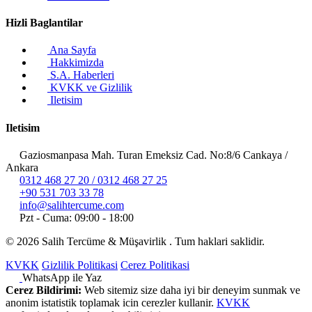
Hizli Baglantilar
Ana Sayfa
Hakkimizda
S.A. Haberleri
KVKK ve Gizlilik
Iletisim
Iletisim
Gaziosmanpasa Mah. Turan Emeksiz Cad. No:8/6 Cankaya /
Ankara
0312 468 27 20 / 0312 468 27 25
+90 531 703 33 78
info@salihtercume.com
Pzt - Cuma: 09:00 - 18:00
©
2026
Salih Tercüme & Müşavirlik . Tum haklari saklidir.
KVKK
Gizlilik Politikasi
Cerez Politikasi
WhatsApp ile Yaz
Cerez Bildirimi:
Web sitemiz size daha iyi bir deneyim sunmak ve
anonim istatistik toplamak icin cerezler kullanir.
KVKK