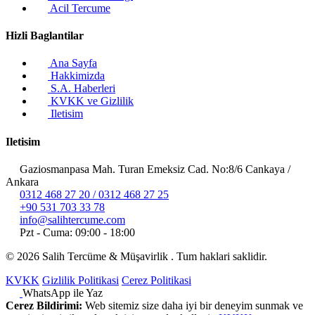
Acil Tercume
Hizli Baglantilar
Ana Sayfa
Hakkimizda
S.A. Haberleri
KVKK ve Gizlilik
Iletisim
Iletisim
Gaziosmanpasa Mah. Turan Emeksiz Cad. No:8/6 Cankaya /
Ankara
0312 468 27 20 / 0312 468 27 25
+90 531 703 33 78
info@salihtercume.com
Pzt - Cuma: 09:00 - 18:00
©
2026
Salih Tercüme & Müşavirlik . Tum haklari saklidir.
KVKK
Gizlilik Politikasi
Cerez Politikasi
WhatsApp ile Yaz
Cerez Bildirimi:
Web sitemiz size daha iyi bir deneyim sunmak ve