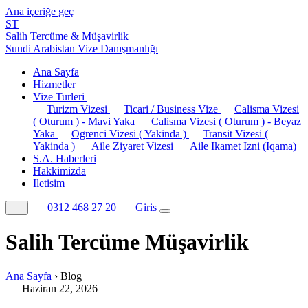
Ana içeriğe geç
ST
Salih Tercüme & Müşavirlik
Suudi Arabistan Vize Danışmanlığı
Ana Sayfa
Hizmetler
Vize Turleri
Turizm Vizesi
Ticari / Business Vize
Calisma Vizesi
( Oturum ) - Mavi Yaka
Calisma Vizesi ( Oturum ) - Beyaz
Yaka
Ogrenci Vizesi ( Yakinda )
Transit Vizesi (
Yakinda )
Aile Ziyaret Vizesi
Aile Ikamet Izni (Iqama)
S.A. Haberleri
Hakkimizda
Iletisim
0312 468 27 20
Giris
Salih Tercüme Müşavirlik
Ana Sayfa
›
Blog
Haziran 22, 2026