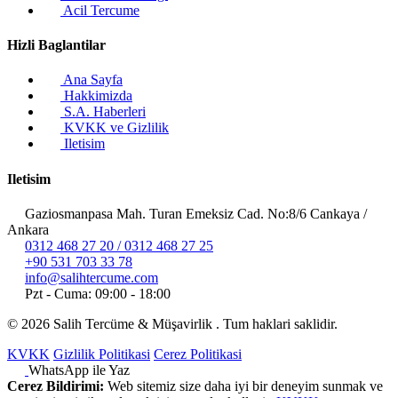
Acil Tercume
Hizli Baglantilar
Ana Sayfa
Hakkimizda
S.A. Haberleri
KVKK ve Gizlilik
Iletisim
Iletisim
Gaziosmanpasa Mah. Turan Emeksiz Cad. No:8/6 Cankaya /
Ankara
0312 468 27 20 / 0312 468 27 25
+90 531 703 33 78
info@salihtercume.com
Pzt - Cuma: 09:00 - 18:00
©
2026
Salih Tercüme & Müşavirlik . Tum haklari saklidir.
KVKK
Gizlilik Politikasi
Cerez Politikasi
WhatsApp ile Yaz
Cerez Bildirimi:
Web sitemiz size daha iyi bir deneyim sunmak ve