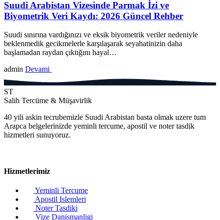
Suudi Arabistan Vizesinde Parmak İzi ve
Biyometrik Veri Kaydı: 2026 Güncel Rehber
Suudi sınırına vardığınızı ve eksik biyometrik veriler nedeniyle
beklenmedik gecikmelerle karşılaşarak seyahatinizin daha
başlamadan raydan çıktığını hayal…
admin
Devami
ST
Salih Tercüme & Müşavirlik
40 yili askin tecrubemizle Suudi Arabistan basta olmak uzere tum
Arapca belgelerinizde yeminli tercume, apostil ve noter tasdik
hizmetleri sunuyoruz.
Hizmetlerimiz
Yeminli Tercume
Apostil Islemleri
Noter Tasdiki
Vize Danismanligi