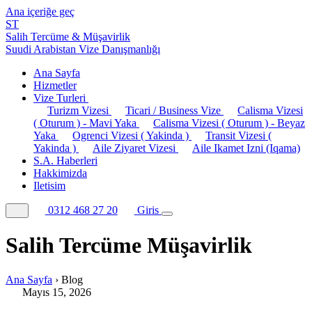
Ana içeriğe geç
ST
Salih Tercüme & Müşavirlik
Suudi Arabistan Vize Danışmanlığı
Ana Sayfa
Hizmetler
Vize Turleri
Turizm Vizesi
Ticari / Business Vize
Calisma Vizesi
( Oturum ) - Mavi Yaka
Calisma Vizesi ( Oturum ) - Beyaz
Yaka
Ogrenci Vizesi ( Yakinda )
Transit Vizesi (
Yakinda )
Aile Ziyaret Vizesi
Aile Ikamet Izni (Iqama)
S.A. Haberleri
Hakkimizda
Iletisim
0312 468 27 20
Giris
Salih Tercüme Müşavirlik
Ana Sayfa
›
Blog
Mayıs 15, 2026